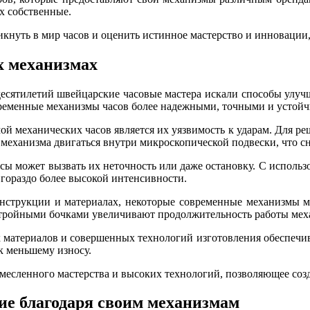
х собственные.
нуть в мир часов и оценить истинное мастерство и инновации,
х механизмах
десятилетий швейцарские часовые мастера искали способы улуч
ременные механизмы часов более надежными, точными и устой
й механических часов является их уязвимость к ударам. Для р
су механизма двигаться внутри микроскопической подвески, что 
ы может вызвать их неточность или даже остановку. С использ
гораздо более высокой интенсивности.
струкции и материалах, некоторые современные механизмы мог
 тройными бочками увеличивают продолжительность работы мех
материалов и совершенных технологий изготовления обеспечив
к меньшему износу.
месленного мастерства и высоких технологий, позволяющее соз
ие благодаря своим механизмам