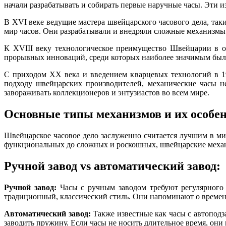
начали разрабатывать и собирать первые наручные часы. Эти и
В XVI веке ведущие мастера швейцарского часового дела, та
мир часов. Они разрабатывали и внедряли сложные механизмы:
К XVIII веку технологическое преимущество Швейцарии в об
прорывных инноваций, среди которых наиболее значимым было
С приходом XX века и введением кварцевых технологий в 19
подходу швейцарских производителей, механические часы н
завораживать коллекционеров и энтузиастов во всем мире.
Основные типы механизмов и их особе
Швейцарское часовое дело заслуженно считается лучшим в ми
функциональных до сложных и роскошных, швейцарские механ
Ручной завод vs автоматический завод:
Ручной завод:
Часы с ручным заводом требуют регулярного з
традиционный, классический стиль. Они напоминают о временах
Автоматический завод:
Также известные как часы с автоподз
заводить пружину. Если часы не носить длительное время, они 