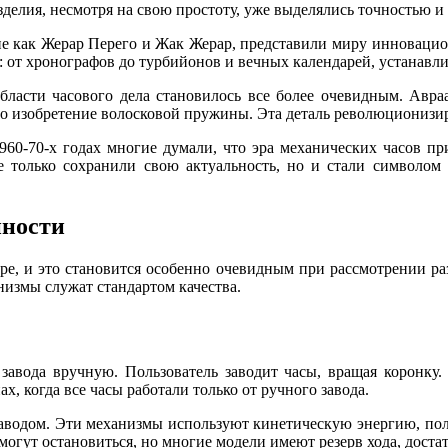
зделия, несмотря на свою простоту, уже выделялись точностью 
кие как Жерар Перего и Жак Жерар, представили миру инновац
 от хронографов до турбийонов и вечных календарей, устанавли
ласти часового дела становилось все более очевидным. Авраа
 изобретение волосковой пружины. Эта деталь революционизиро
60-70-х годах многие думали, что эра механических часов пр
е только сохранили свою актуальность, но и стали символом
нности
ре, и это становится особенно очевидным при рассмотрении раз
измы служат стандартом качества.
авода вручную. Пользователь заводит часы, вращая коронку.
, когда все часы работали только от ручного завода.
аводом. Эти механизмы используют кинетическую энергию, пол
могут остановиться, но многие модели имеют резерв хода, доста