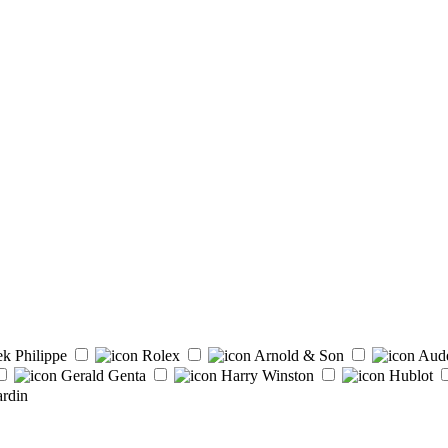
ek Philippe
Rolex
Arnold & Son
Aud
Gerald Genta
Harry Winston
Hublot
rdin