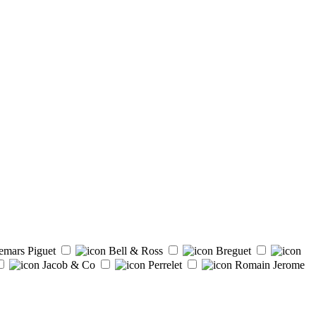
emars Piguet
Bell & Ross
Breguet
Jacob & Co
Perrelet
Romain Jerome