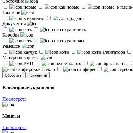
Состояние
новые
как новые
новые, в плен
Наличие
в наличии
продано
Документы
есть
не сохранились
Коробка
есть
не сохранилась
Ремешок
каучук
кожа
кожа аллигатора
Материал корпуса
PVD
белое золото
бриллианты
сапфировое стекло
сапфиры
серебр
Сбросить
Применить
Ювелирные украшения
Посмотреть
Монеты
Посмотреть