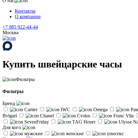
О нас
Контакты
О компании
+7 985 922-44-44
Москва
Купить швейцарские часы
Фильтры
Фильтры
Бренд
Cartier
IWC
Omega
Pat
Bvlgari
Chanel
Cvstos
Franc Vila
SevenFriday
TAG Heuer
Ulysse Na
Для кого
мужские
женские
унисекс