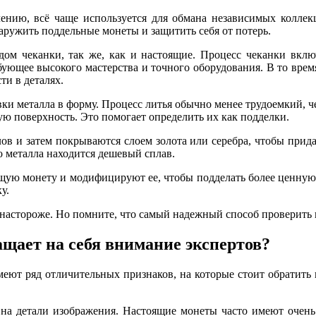
алению, всё чаще используется для обмана независимых колл
ружить поддельные монеты и защитить себя от потерь.
ом чеканки, так же, как и настоящие. Процесс чеканки вкл
ебующее высокого мастерства и точного оборудования. В то вр
ти в деталях.
и металла в форму. Процесс литья обычно менее трудоемкий, чем
ю поверхность. Это помогает определить их как подделки.
ов и затем покрываются слоем золота или серебра, чтобы при
о металла находится дешевый сплав.
ую монету и модифицируют ее, чтобы подделать более ценную 
у.
е настороже. Но помните, что самый надежный способ проверить
щает на себя внимание экспертов?
еют ряд отличительных признаков, на которые стоит обратить
а детали изображения. Настоящие монеты часто имеют очень 