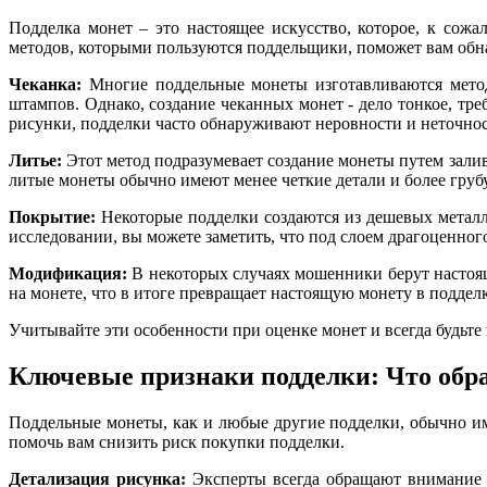
Подделка монет – это настоящее искусство, которое, к сож
методов, которыми пользуются поддельщики, поможет вам обна
Чеканка:
Многие поддельные монеты изготавливаются метод
штампов. Однако, создание чеканных монет - дело тонкое, тр
рисунки, подделки часто обнаруживают неровности и неточнос
Литье:
Этот метод подразумевает создание монеты путем заливк
литые монеты обычно имеют менее четкие детали и более грубу
Покрытие:
Некоторые подделки создаются из дешевых металл
исследовании, вы можете заметить, что под слоем драгоценног
Модификация:
В некоторых случаях мошенники берут настоящ
на монете, что в итоге превращает настоящую монету в подделк
Учитывайте эти особенности при оценке монет и всегда будьт
Ключевые признаки подделки: Что обра
Поддельные монеты, как и любые другие подделки, обычно им
помочь вам снизить риск покупки подделки.
Детализация рисунка:
Эксперты всегда обращают внимание н