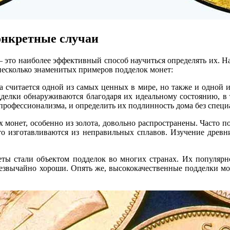
онкретные случаи
 это наиболее эффективный способ научиться определять их. На
 несколько знаменитых примеров подделок монет:
 считается одной из самых ценных в мире, но также и одной 
дделки обнаруживаются благодаря их идеальному состоянию, в
 профессионализма, и определить их подлинность дома без спец
монет, особенно из золота, довольно распространены. Часто по
сто изготавливаются из неправильных сплавов. Изучение древн
ы стали объектом подделок во многих странах. Их популярно
езвычайно хороши. Опять же, высококачественные подделки мо