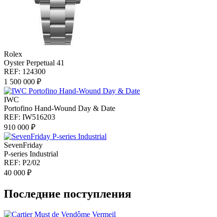
Rolex
Oyster Perpetual 41
REF: 124300
1 500 000 ₽
IWC
Portofino Hand-Wound Day & Date
REF: IW516203
910 000 ₽
SevenFriday
P-series Industrial
REF: P2/02
40 000 ₽
Последние поступления