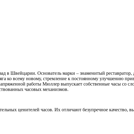
 назад в Швейцарии. Основатель марки – знаменитый реставрато
о тяга ко всему новому, стремление к постоянному улучшению пр
 напряженной работы Мюллер выпускает собственные часы со с
ствованных часовых механизмов.
тельных ценителей часов. Их отличают безупречное качество, в