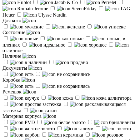
Hublot
Jacob & Co
Perrelet
Romain Jerome
SevenFriday
TAG
Heuer
Ulysse Nardin
Для кого
мужские
женские
унисекс
Состояние
новые
как новые
новые, в
пленках
идеальное
хорошее
отличное
Наличие
в наличии
продано
Документы
есть
не сохранились
Коробка
есть
не сохранилась
Ремешок
каучук
кожа
кожа аллигатора
простая застежка
раскладывающаяся
застежка
сатин
Материал корпуса
PVD
белое золото
бриллианты
желтое золото
залиум
золото
карбон
керамика
розовое