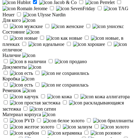
Hublot
Jacob & Co
Perrelet
Romain Jerome
SevenFriday
TAG
Heuer
Ulysse Nardin
Для кого
мужские
женские
унисекс
Состояние
новые
как новые
новые, в
пленках
идеальное
хорошее
отличное
Наличие
в наличии
продано
Документы
есть
не сохранились
Коробка
есть
не сохранилась
Ремешок
каучук
кожа
кожа аллигатора
простая застежка
раскладывающаяся
застежка
сатин
Материал корпуса
PVD
белое золото
бриллианты
желтое золото
залиум
золото
карбон
керамика
розовое