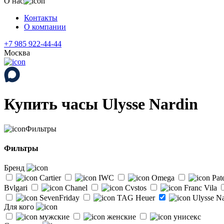
О нас
Контакты
О компании
+7 985 922-44-44
Москва
Купить часы Ulysse Nardin
Фильтры
Фильтры
Бренд
Cartier
IWC
Omega
Pat
Bvlgari
Chanel
Cvstos
Franc Vila
SevenFriday
TAG Heuer
Ulysse Na
Для кого
мужские
женские
унисекс