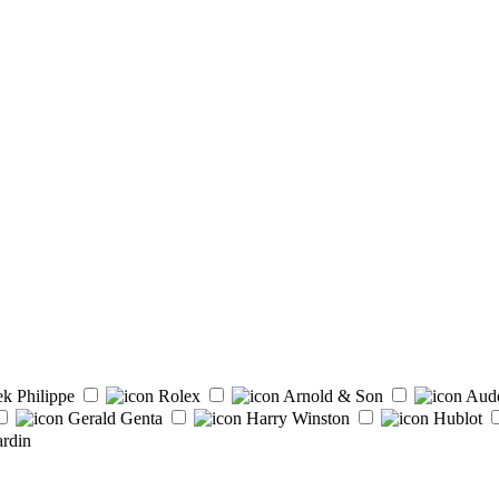
ek Philippe
Rolex
Arnold & Son
Aud
Gerald Genta
Harry Winston
Hublot
rdin