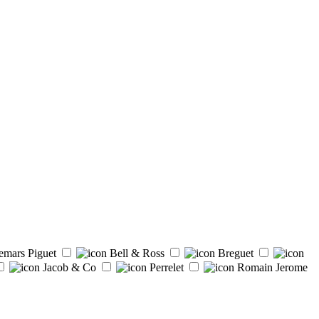
emars Piguet
Bell & Ross
Breguet
Jacob & Co
Perrelet
Romain Jerome