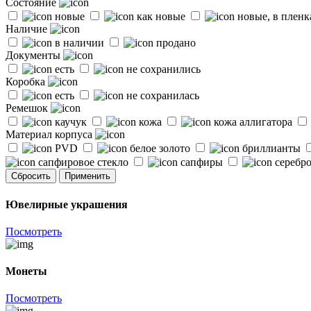
Состояние
новые
как новые
новые, в плен
Наличие
в наличии
продано
Документы
есть
не сохранились
Коробка
есть
не сохранилась
Ремешок
каучук
кожа
кожа аллигатора
Материал корпуса
PVD
белое золото
бриллианты
сапфировое стекло
сапфиры
серебр
Сбросить
Применить
Ювелирные украшения
Посмотреть
Монеты
Посмотреть