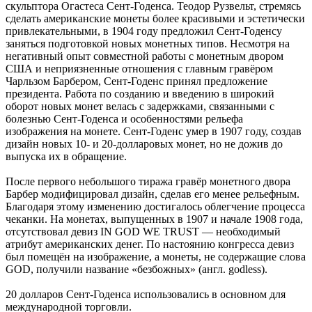
скульптора Огастеса Сент-Годенса. Теодор Рузвельт, стремясь
сделать американские монеты более красивыми и эстетически
привлекательными, в 1904 году предложил Сент-Годенсу
заняться подготовкой новых монетных типов. Несмотря на
негативный опыт совместной работы с монетным двором
США и неприязненные отношения с главным гравёром
Чарльзом Барбером, Сент-Годенс принял предложение
президента. Работа по созданию и введению в широкий
оборот новых монет велась с задержками, связанными с
болезнью Сент-Годенса и особенностями рельефа
изображения на монете. Сент-Годенс умер в 1907 году, создав
дизайн новых 10- и 20-долларовых монет, но не дожив до
выпуска их в обращение.
После первого небольшого тиража гравёр монетного двора
Барбер модифицировал дизайн, сделав его менее рельефным.
Благодаря этому изменению достигалось облегчение процесса
чеканки. На монетах, выпущенных в 1907 и начале 1908 года,
отсутствовал девиз IN GOD WE TRUST — необходимый
атрибут американских денег. По настоянию конгресса девиз
был помещён на изображение, а монеты, не содержащие слова
GOD, получили название «безбожных» (англ. godless).
20 долларов Сент-Годенса использовались в основном для
международной торговли.