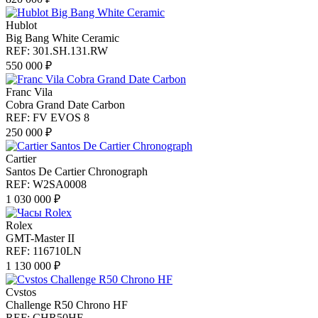
Hublot
Big Bang White Ceramic
REF: 301.SH.131.RW
550 000 ₽
Franc Vila
Cobra Grand Date Carbon
REF: FV EVOS 8
250 000 ₽
Cartier
Santos De Cartier Chronograph
REF: W2SA0008
1 030 000 ₽
Rolex
GMT-Master II
REF: 116710LN
1 130 000 ₽
Cvstos
Challenge R50 Chrono HF
REF: CHR50HF