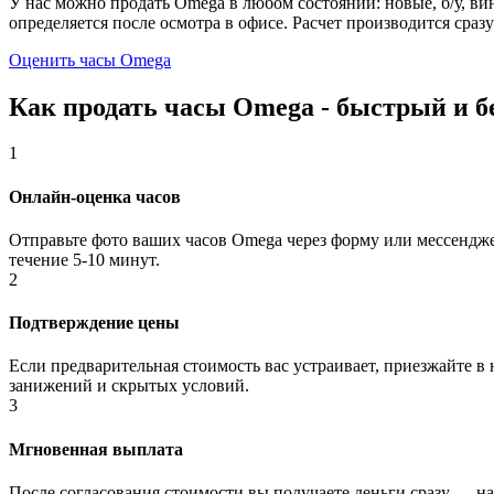
У нас можно продать Omega в любом состоянии: новые, б/у, ви
определяется после осмотра в офисе. Расчет производится сраз
Оценить часы Omega
Как продать часы Omega - быстрый и б
1
Онлайн-оценка часов
Отправьте фото ваших часов Omega через форму или мессендже
течение 5-10 минут.
2
Подтверждение цены
Если предварительная стоимость вас устраивает, приезжайте в
занижений и скрытых условий.
3
Мгновенная выплата
После согласования стоимости вы получаете деньги сразу — н