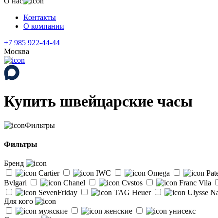
О нас
Контакты
О компании
+7 985 922-44-44
Москва
Купить швейцарские часы
Фильтры
Фильтры
Бренд
Cartier
IWC
Omega
Pat
Bvlgari
Chanel
Cvstos
Franc Vila
SevenFriday
TAG Heuer
Ulysse Na
Для кого
мужские
женские
унисекс