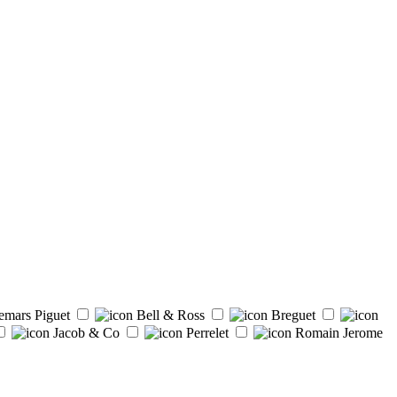
emars Piguet
Bell & Ross
Breguet
Jacob & Co
Perrelet
Romain Jerome