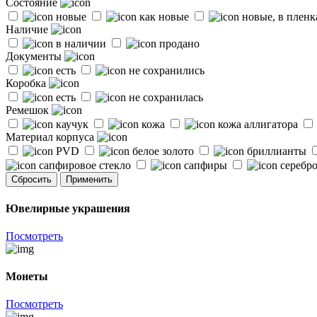
Состояние
новые
как новые
новые, в плен
Наличие
в наличии
продано
Документы
есть
не сохранились
Коробка
есть
не сохранилась
Ремешок
каучук
кожа
кожа аллигатора
Материал корпуса
PVD
белое золото
бриллианты
сапфировое стекло
сапфиры
серебр
Сбросить
Применить
Ювелирные украшения
Посмотреть
Монеты
Посмотреть