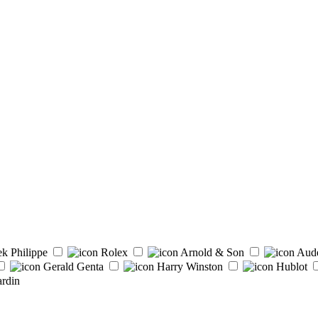
ek Philippe
Rolex
Arnold & Son
Aud
Gerald Genta
Harry Winston
Hublot
rdin